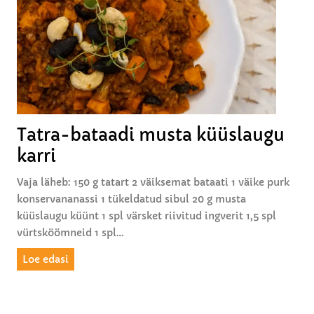
s
k
l
ü
a
p
u
s
g
i
u
s
g
e
a
d
Tatra-bataadi musta küüslaugu
m
karri
u
s
Vaja läheb: 150 g tatart 2 väiksemat bataati 1 väike purk
t
konservananassi 1 tükeldatud sibul 20 g musta
a
küüslaugu küünt 1 spl värsket riivitud ingverit 1,5 spl
k
vürtsköömneid 1 spl…
ü
ü
T
Loe edasi
s
a
l
t
a
r