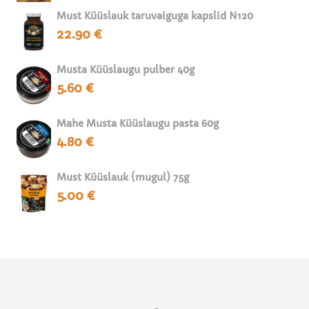
Must Küüslauk taruvaiguga kapslid N120
22.90
€
Musta Küüslaugu pulber 40g
5.60
€
Mahe Musta Küüslaugu pasta 60g
4.80
€
Must Küüslauk (mugul) 75g
5.00
€