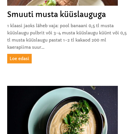
m
u
Smuuti musta küüslauguga
s
t
1 klaasi jaoks läheb vaja: pool banaani 0,5 tl musta
a
küüslaugu pulbrit või 3-4 musta küüslaugu küünt või 0,5
k
tl musta küüslaugu pastat 1-2 tl kakaod 200 ml
ü
kaerapiima suur…
ü
S
Loe edasi
s
m
l
u
a
u
u
t
g
i
u
m
g
u
a
s
t
a