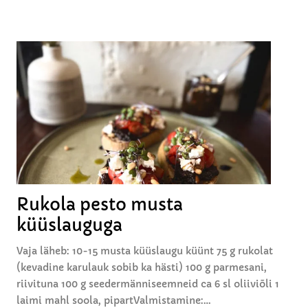
t
l
i
k
o
m
m
i
d
š
o
k
Rukola pesto musta
o
küüslauguga
l
a
Vaja läheb: 10-15 musta küüslaugu küünt 75 g rukolat
a
(kevadine karulauk sobib ka hästi) 100 g parmesani,
d
riivituna 100 g seedermänniseemneid ca 6 sl oliiviõli 1
i
laimi mahl soola, pipartValmistamine:…