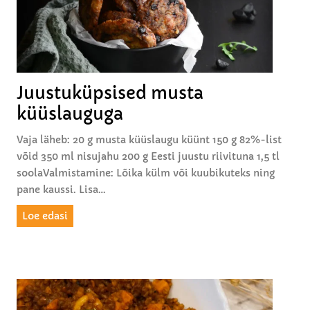
e
p
ü
r
e
Juustuküpsised musta
e
küüslauguga
s
u
Vaja läheb: 20 g musta küüslaugu küünt 150 g 82%-list
p
võid 350 ml nisujahu 200 g Eesti juustu riivituna 1,5 tl
p
soolaValmistamine: Lõika külm või kuubikuteks ning
m
pane kaussi. Lisa…
u
s
J
Loe edasi
t
u
a
u
k
s
ü
t
ü
u