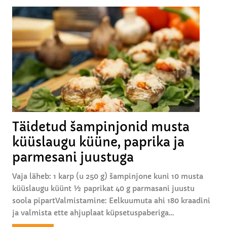
u
a
g
-
u
b
g
a
a
t
a
a
d
i
m
Täidetud šampinjonid musta
u
küüslaugu küüne, paprika ja
s
t
parmesani juustuga
a
Vaja läheb: 1 karp (u 250 g) šampinjone kuni 10 musta
k
küüslaugu küünt ½ paprikat 40 g parmasani juustu
ü
soola pipartValmistamine: Eelkuumuta ahi 180 kraadini
ü
ja valmista ette ahjuplaat küpsetuspaberiga…
s