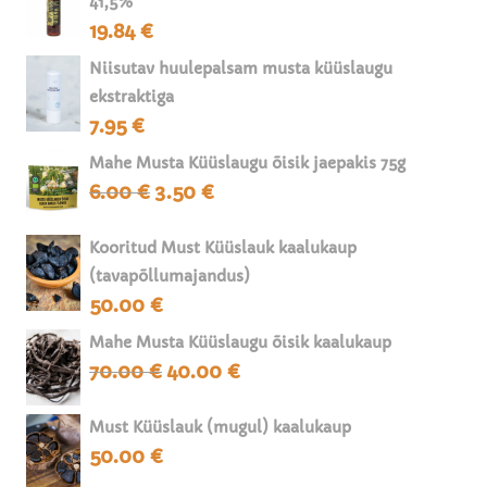
41,5%
i
19.84
€
j
u
Niisutav huulepalsam musta küüslaugu
u
ekstraktiga
s
7.95
€
t
Mahe Musta Küüslaugu õisik jaepakis 75g
u
6.00
€
3.50
€
Algne
Praegune
g
a
hind
hind
oli:
on:
Kooritud Must Küüslauk kaalukaup
6.00 €.
3.50 €.
(tavapõllumajandus)
50.00
€
Mahe Musta Küüslaugu õisik kaalukaup
70.00
€
40.00
€
Algne
Praegune
hind
hind
oli:
on:
Must Küüslauk (mugul) kaalukaup
50.00
€
70.00 €.
40.00 €.