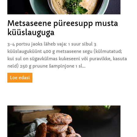
k
ü
ü
Metsaseene püreesupp musta
s
küüslauguga
l
a
3-4 portsu jaoks läheb vaja: 1 suur sibul 3
u
küüslauguküünt 400 g metsaseene segu (külmutatud;
g
kui sul on sügavkülmas kukeseeni või puravikke, kasuta
u
neid) 250 g pruune šampinjone 1 sl…
g
a
M
Loe edasi
e
t
s
a
s
e
e
n