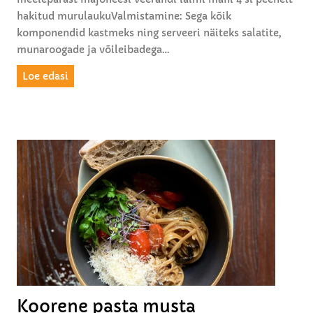
ü
hakitud murulaukuValmistamine: Sega kõik
s
komponendid kastmeks ning serveeri näiteks salatite,
l
munaroogade ja võileibadega…
a
u
M
Loe edasi
g
a
u
j
g
o
a
n
e
e
s
i
k
a
s
t
e
Koorene pasta musta
m