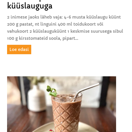
küüslauguga
u
s
2 inimese jaoks läheb vaja: 4-6 musta küüslaugu küünt
t
200 g pastat, nt linguini 400 ml toidukoort või
a
vahukoort 2 küüslauguküünt 1 keskmise suurusega sibul
k
100 g kirsstomateid soola, pipart…
ü
ü
K
Loe edasi
s
o
l
o
a
r
u
e
g
n
u
e
g
p
a
a
s
t
a