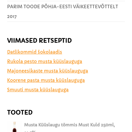
e
g
PARIM TOODE PÕHJA-EESTI VÄIKEETTEVÕTTELT
,
u
p
2017
g
a
a
p
r
VIIMASED RETSEPTID
i
k
Datlikommid šokolaadis
a
Rukola pesto musta küüslauguga
j
Majoneesikaste musta küüslauguga
a
p
Koorene pasta musta küüslauguga
a
Smuuti musta küüslauguga
r
m
e
TOOTED
s
a
Musta Küüslaugu tõmmis Must Kuld 250ml,
n