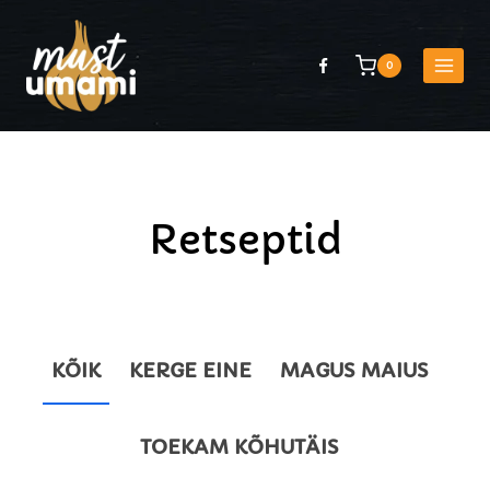
Skip
to
0
content
Retseptid
KÕIK
KERGE EINE
MAGUS MAIUS
TOEKAM KÕHUTÄIS