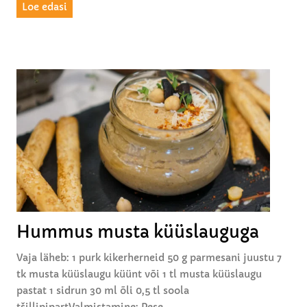
l
T
Loe edasi
a
ä
u
i
g
d
u
e
k
t
a
u
r
d
r
š
i
a
m
p
i
n
Hummus musta küüslauguga
j
o
Vaja läheb: 1 purk kikerherneid 50 g parmesani juustu 7
n
tk musta küüslaugu küünt või 1 tl musta küüslaugu
i
pastat 1 sidrun 30 ml õli 0,5 tl soola
d