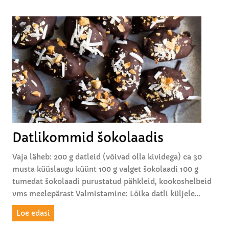
Datlikommid šokolaadis
Vaja läheb: 200 g datleid (võivad olla kividega) ca 30
musta küüslaugu küünt 100 g valget šokolaadi 100 g
tumedat šokolaadi purustatud pähkleid, kookoshelbeid
vms meelepärast Valmistamine: Lõika datli küljele…
D
Loe edasi
a